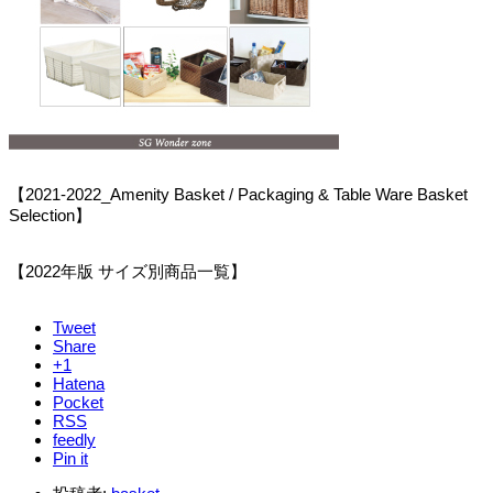
【2021-2022_Amenity Basket / Packaging & Table Ware Basket
Selection】
【2022年版 サイズ別商品一覧】
Tweet
Share
+1
Hatena
Pocket
RSS
feedly
Pin it